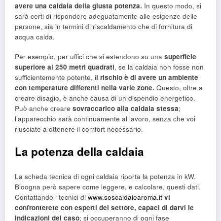
avere una caldaia della giusta potenza.
In questo modo, si
sarà certi di rispondere adeguatamente alle esigenze delle
persone, sia in termini di riscaldamento che di fornitura di
acqua calda.
Per esempio, per uffici che si estendono su una
superficie
superiore ai 250 metri quadrati
, se la caldaia non fosse non
sufficientemente potente, i
l rischio è di avere un ambiente
con temperature differenti nella varie zone.
Questo, oltre a
creare disagio, è anche causa di un dispendio energetico.
Può anche creare
sovraccarico alla caldaia stessa
;
l’apparecchio sarà continuamente al lavoro, senza che voi
riusciate a ottenere il comfort necessario.
La potenza della caldaia
La scheda tecnica di ogni caldaia riporta la potenza in kW.
Bioogna però sapere come leggere, e calcolare, questi dati.
Contattando i tecnici di
www.soscaldaiearoma.it
vi
confronterete con esperti del settore, capaci di darvi le
indicazioni del caso
; si occuperanno di ogni fase