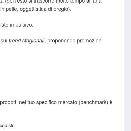
a (del resto si trascorre molto tempo all’aria
in pelle, oggettistica di pregio).
isto impulsivo.
) sui
, proponendo promozioni
trend stagionali
i prodotti nel tuo specifico mercato (benchmark) è
cquisto.