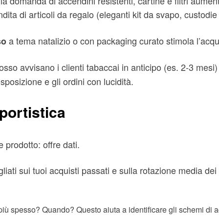
a domanda di accendini resistenti, cartine e filtri aument
dita di articoli da regalo (eleganti kit da svapo, custodie 
a tema natalizio o con packaging curato stimola l’acqu
so
grosso avvisano i clienti tabaccai in anticipo (es. 2-3 mesi
sposizione e gli ordini con lucidità.
portistica
 prodotto: offre dati.
iati sui tuoi acquisti passati e sulla rotazione media de
 più spesso? Quando? Questo aiuta a identificare gli schemi di a