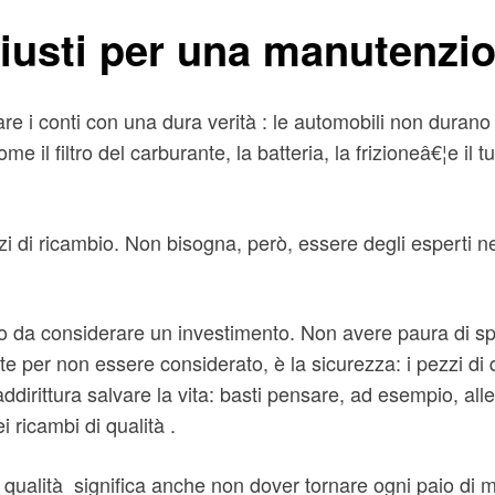
giusti per una manutenzio
are i conti con una dura verità : le automobili non duran
il filtro del carburante, la batteria, la frizioneâ€¦e il
zzi di ricambio. Non bisogna, però, essere degli esperti n
 da considerare un investimento. Non avere paura di spen
nte per non essere considerato, è la sicurezza: i pezzi d
addirittura salvare la vita: basti pensare, ad esempio, all
i ricambi di qualità .
 qualità significa anche non dover tornare ogni paio di me