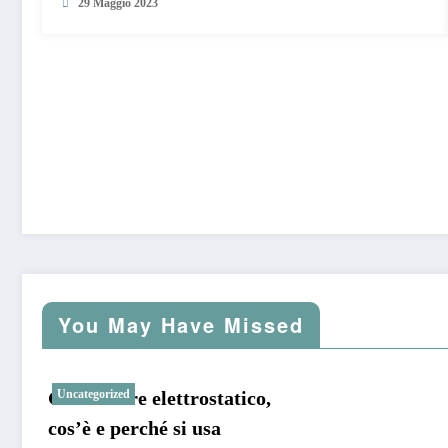
29 Maggio 2023
You May Have Missed
Generatore elettrostatico,
Uncategorized
cos’è e perché si usa