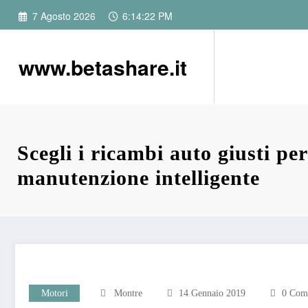
Vai
7 Agosto 2026
6:14:23 PM
al
contenuto
www.betashare.it
Scegli i ricambi auto giusti pe
manutenzione intelligente
Motori
Montre
14 Gennaio 2019
0 Com