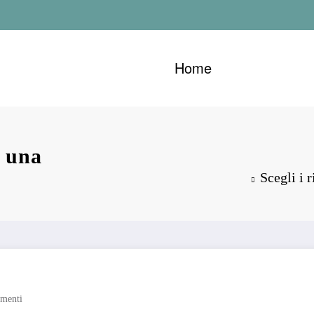
Home
r una
Scegli i 
menti