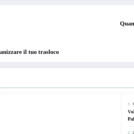
Quand
nizzare il tuo trasloco
Vol
Pa