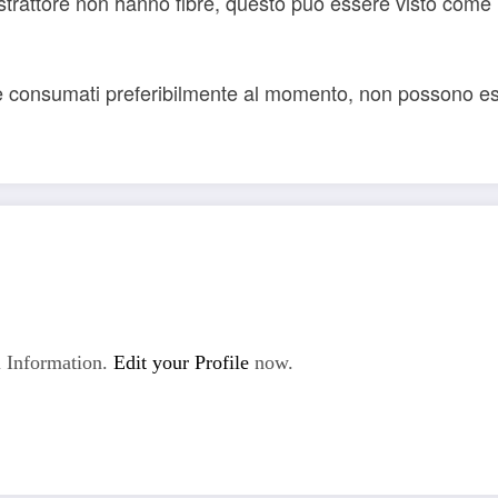
estrattore non hanno fibre, questo può essere visto come 
sere consumati preferibilmente al momento, non possono 
 Information.
Edit your Profile
now.