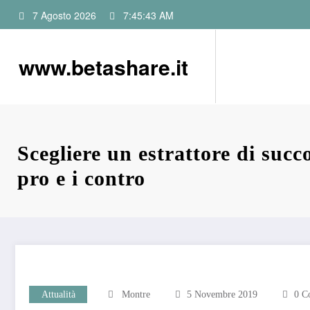
Vai
7 Agosto 2026
7:45:44 AM
al
contenuto
www.betashare.it
Scegliere un estrattore di succo
pro e i contro
Attualità
Montre
5 Novembre 2019
0 C