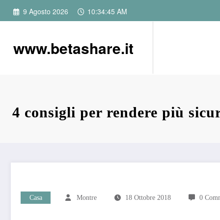
Vai
9 Agosto 2026
10:34:45 AM
al
contenuto
www.betashare.it
4 consigli per rendere più sicur
Casa
Montre
18 Ottobre 2018
0 Comm