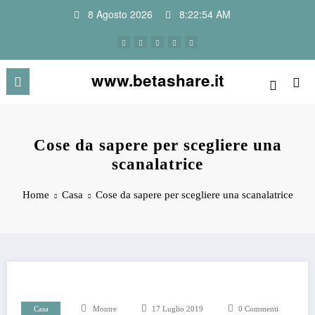
Vai
8 Agosto 2026
8:22:54 AM
al
contenuto
www.betashare.it
Cose da sapere per scegliere una
scanalatrice
Home
Casa
Cose da sapere per scegliere una scanalatrice
Casa
Montre
17 Luglio 2019
0 Commenti