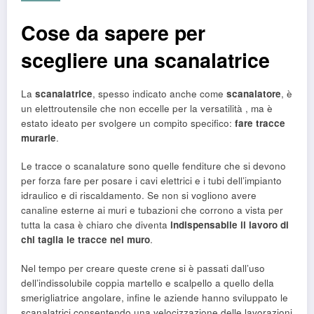
Cose da sapere per
scegliere una scanalatrice
La
scanalatrice
, spesso indicato anche come
scanalatore
, è
un elettroutensile che non eccelle per la versatilità , ma è
estato ideato per svolgere un compito specifico:
fare tracce
murarie
.
Le tracce o scanalature sono quelle fenditure che si devono
per forza fare per posare i cavi elettrici e i tubi dell’impianto
idraulico e di riscaldamento. Se non si vogliono avere
canaline esterne ai muri e tubazioni che corrono a vista per
tutta la casa è chiaro che diventa
indispensabile il lavoro di
chi taglia le tracce nel muro
.
Nel tempo per creare queste crene si è passati dall’uso
dell’indissolubile coppia martello e scalpello a quello della
smerigliatrice angolare, infine le aziende hanno sviluppato le
scanalatrici consentendo una velocizzazione delle lavorazioni