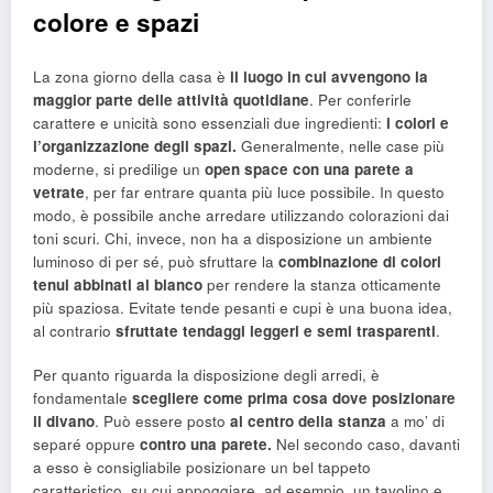
colore e spazi
La zona giorno della casa è
il luogo in cui avvengono la
maggior parte delle attività quotidiane
. Per conferirle
carattere e unicità sono essenziali due ingredienti:
i colori e
l’organizzazione degli spazi.
Generalmente, nelle case più
moderne, si predilige un
open space con una parete a
vetrate
, per far entrare quanta più luce possibile. In questo
modo, è possibile anche arredare utilizzando colorazioni dai
toni scuri. Chi, invece, non ha a disposizione un ambiente
luminoso di per sé, può sfruttare la
combinazione di colori
tenui abbinati al bianco
per rendere la stanza otticamente
più spaziosa. Evitate tende pesanti e cupi è una buona idea,
al contrario
sfruttate tendaggi leggeri e semi trasparenti
.
Per quanto riguarda la disposizione degli arredi, è
fondamentale
scegliere come prima cosa dove posizionare
il divano
. Può essere posto
al centro della stanza
a mo’ di
separé oppure
contro una parete.
Nel secondo caso, davanti
a esso è consigliabile posizionare un bel tappeto
caratteristico, su cui appoggiare, ad esempio, un tavolino e