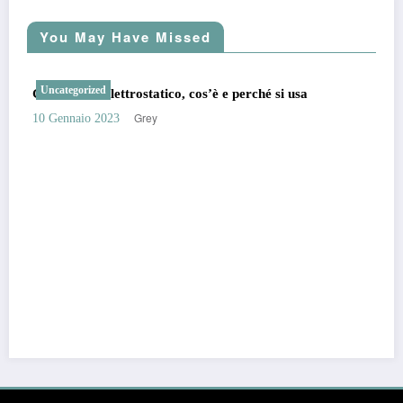
You May Have Missed
Uncategorized
Generatore elettrostatico, cos’è e perché si usa
Grey
10 Gennaio 2023