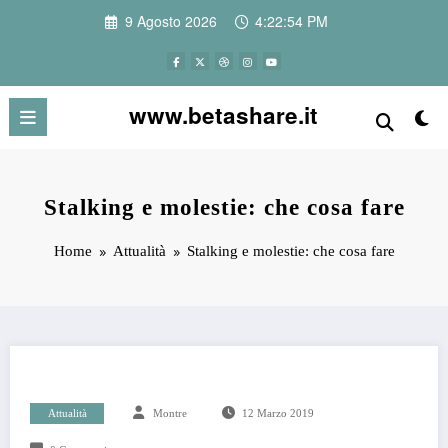
Vai
9 Agosto 2026
4:22:54 PM
al
contenuto
www.betashare.it
Stalking e molestie: che cosa fare
Home
Attualità
Stalking e molestie: che cosa fare
Attualità
Montre
12 Marzo 2019