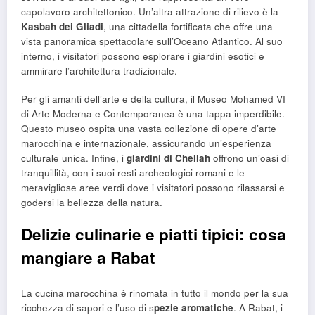
capolavoro architettonico. Un’altra attrazione di rilievo è la
Kasbah dei Gliadi
, una cittadella fortificata che offre una
vista panoramica spettacolare sull’Oceano Atlantico. Al suo
interno, i visitatori possono esplorare i giardini esotici e
ammirare l’architettura tradizionale.
Per gli amanti dell’arte e della cultura, il Museo Mohamed VI
di Arte Moderna e Contemporanea è una tappa imperdibile.
Questo museo ospita una vasta collezione di opere d’arte
marocchina e internazionale, assicurando un’esperienza
culturale unica. Infine, i
giardini di Chellah
offrono un’oasi di
tranquillità, con i suoi resti archeologici romani e le
meravigliose aree verdi dove i visitatori possono rilassarsi e
godersi la bellezza della natura.
Delizie culinarie e piatti tipici: cosa
mangiare a Rabat
La cucina marocchina è rinomata in tutto il mondo per la sua
ricchezza di sapori e l’uso di s
pezie aromatiche
. A Rabat, i