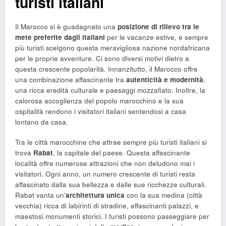
turisti italiani
Il Marocco si è guadagnato una
posizione di rilievo tra le
mete preferite dagli italiani
per le vacanze estive, e sempre
più turisti scelgono questa meravigliosa nazione nordafricana
per le proprie avventure. Ci sono diversi motivi dietro a
questa crescente popolarità. Innanzitutto, il Marocco offre
una combinazione affascinante tra
autenticità e modernità
,
una ricca eredità culturale e paesaggi mozzafiato. Inoltre, la
calorosa accoglienza del popolo marocchino e la sua
ospitalità rendono i visitatori italiani sentendosi a casa
lontano da casa.
Tra le città marocchine che attrae sempre più turisti italiani si
trova
Rabat
, la capitale del paese. Questa affascinante
località offre numerose attrazioni che non deludono mai i
visitatori. Ogni anno, un numero crescente di turisti resta
affascinato dalla sua bellezza e dalle sue ricchezze culturali.
Rabat vanta un’
architettura unica
con la sua medina (città
vecchia) ricca di labirinti di stradine, affascinanti palazzi, e
maestosi monumenti storici. I turisti possono passeggiare per