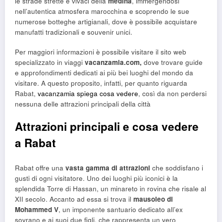
le strade strette e vivaci della
medina
, immergendosi
nell’autentica atmosfera marocchina e scoprendo le sue
numerose botteghe artigianali, dove è possibile acquistare
manufatti tradizionali e souvenir unici.
Per maggiori informazioni è possibile visitare il sito web
specializzato in viaggi
vacanzamia.com,
dove trovare guide
e approfondimenti dedicati ai più bei luoghi del mondo da
visitare. A questo proposito, infatti, per quanto riguarda
Rabat,
vacanzamia spiega cosa vedere
, così da non perdersi
nessuna delle attrazioni principali della città
Attrazioni principali e cosa vedere
a Rabat
Rabat offre una
vasta gamma di attrazioni
che soddisfano i
gusti di ogni visitatore. Uno dei luoghi più iconici è la
splendida Torre di Hassan, un minareto in rovina che risale al
XII secolo. Accanto ad essa si trova il
mausoleo di
Mohammed V
, un imponente santuario dedicato all’ex
sovrano e ai suoi due figli, che rappresenta un vero