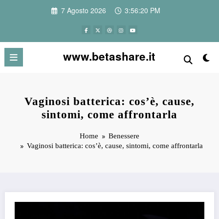
Vai
7 Agosto 2026
3:56:21 PM
al
contenuto
www.betashare.it
Vaginosi batterica: cos’è, cause,
sintomi, come affrontarla
Home
Benessere
Vaginosi batterica: cos’è, cause, sintomi, come affrontarla