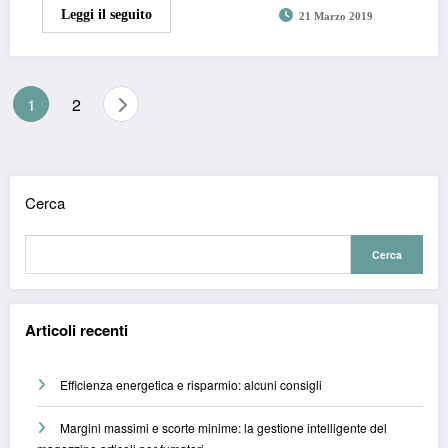
Leggi il seguito
21 Marzo 2019
Paginazione
1
2
degli
articoli
Cerca
Cerca
Articoli recenti
Efficienza energetica e risparmio: alcuni consigli
Margini massimi e scorte minime: la gestione intelligente del