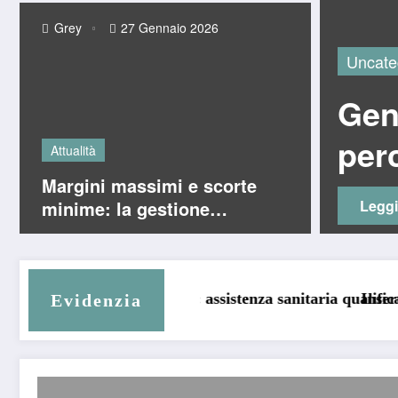
Grey
27 Gennaio 2026
Uncate
ttrostatico, cos’è e
Gene
per
Attualità
Margini massimi e scorte
minime: la gestione
Leggi
intelligente del magazzino
articoli per fumatori
ma: assistenza sanitaria qualificata direttamente a casa t
Inserti per plastica: soluzioni 
Evidenzia