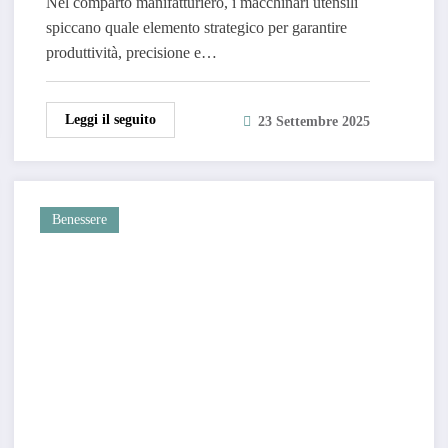
Nel comparto manifatturiero, i macchinari utensili
spiccano quale elemento strategico per garantire
produttività, precisione e…
Leggi il seguito
23 Settembre 2025
Benessere