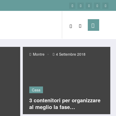
Grey
10 Gennaio 2023
Montre
4 Settembre 2018
Casa
3 contenitori per organizzare
al meglio la fase
dell’imballaggio durante il