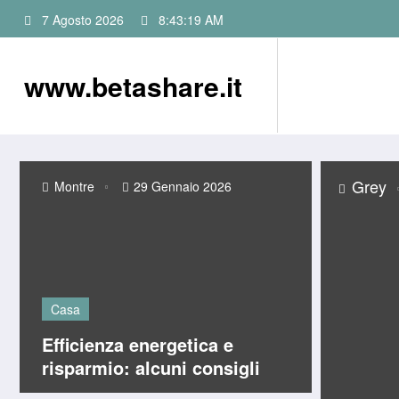
Vai
7 Agosto 2026
8:43:20 AM
al
contenuto
www.betashare.it
Grey
Montre
29 Gennaio 2026
Casa
Efficienza energetica e
risparmio: alcuni consigli