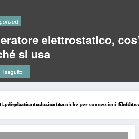
gorized
ratore elettrostatico, cos
ché si usa
 il seguito
ua
tecniche per connessioni filettate ad alte prestazioni
Guida completa su come usare Wor