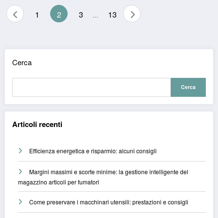
Paginazione
1
2
3
13
…
degli
articoli
Cerca
Cerca
Articoli recenti
Efficienza energetica e risparmio: alcuni consigli
Margini massimi e scorte minime: la gestione intelligente del
magazzino articoli per fumatori
Come preservare i macchinari utensili: prestazioni e consigli