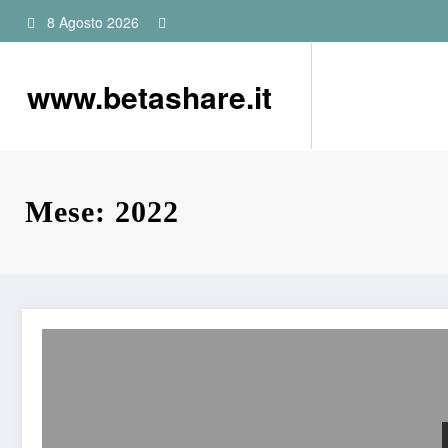
Vai
8 Agosto 2026
al
contenuto
www.betashare.it
Mese: 2022